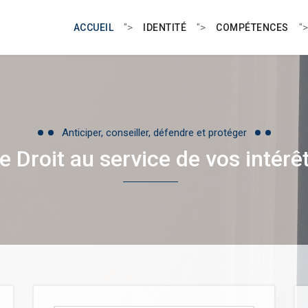
">
">
">
ACCUEIL
IDENTITÉ
COMPÉTENCES
Anticiper, conseiller, défendre et protéger
e Droit au service de vos intérê