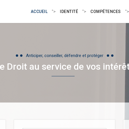
">
">
">
ACCUEIL
IDENTITÉ
COMPÉTENCES
Anticiper, conseiller, défendre et protéger
e Droit au service de vos intérê