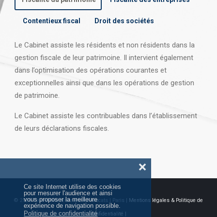
Contentieux fiscal
Droit des sociétés
Le Cabinet assiste les résidents et non résidents dans la
gestion fiscale de leur patrimoine. Il intervient également
dans l’optimisation des opérations courantes et
exceptionnelles ainsi que dans les opérations
de gestion
de patrimoine.
Le Cabinet assiste les contribuables dans l’établissement
de leurs déclarations fiscales.
❌
Ce site Internet utilise des cookies
pour mesurer l'audience et ainsi
vous proposer la meilleure
© 2026 Tous droits réservés AJ Avocats | Paris |
Mentions légales & Politique de
expérience de navigation possible.
Politique de confidentialité
confidentialité |