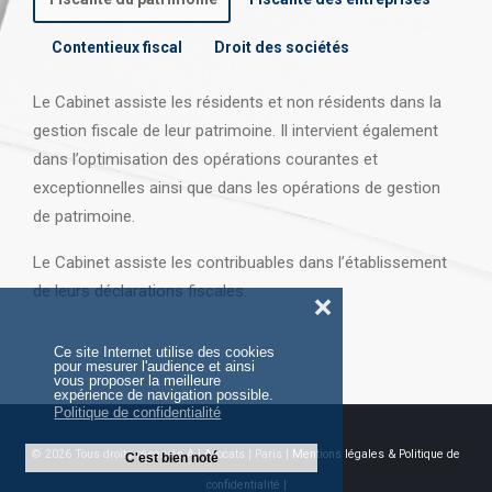
Contentieux fiscal
Droit des sociétés
Le Cabinet assiste les résidents et non résidents dans la
gestion fiscale de leur patrimoine. Il intervient également
dans l’optimisation des opérations courantes et
exceptionnelles ainsi que dans les opérations
de gestion
de patrimoine.
Le Cabinet assiste les contribuables dans l’établissement
de leurs déclarations fiscales.
❌
Ce site Internet utilise des cookies
pour mesurer l'audience et ainsi
vous proposer la meilleure
expérience de navigation possible.
Politique de confidentialité
© 2026 Tous droits réservés AJ Avocats | Paris |
Mentions légales & Politique de
C'est bien noté
confidentialité |