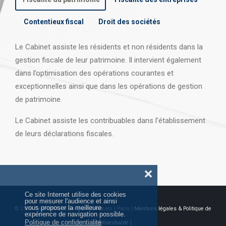
Contentieux fiscal
Droit des sociétés
Le Cabinet assiste les résidents et non résidents dans la
gestion fiscale de leur patrimoine. Il intervient également
dans l’optimisation des opérations courantes et
exceptionnelles ainsi que dans les opérations
de gestion
de patrimoine.
Le Cabinet assiste les contribuables dans l’établissement
de leurs déclarations fiscales.
❌
Ce site Internet utilise des cookies
pour mesurer l'audience et ainsi
vous proposer la meilleure
© 2026 Tous droits réservés AJ Avocats | Paris |
Mentions légales & Politique de
expérience de navigation possible.
Politique de confidentialité
confidentialité |