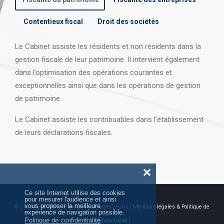
Contentieux fiscal
Droit des sociétés
Le Cabinet assiste les résidents et non résidents dans la
gestion fiscale de leur patrimoine. Il intervient également
dans l’optimisation des opérations courantes et
exceptionnelles ainsi que dans les opérations
de gestion
de patrimoine.
Le Cabinet assiste les contribuables dans l’établissement
de leurs déclarations fiscales.
❌
Ce site Internet utilise des cookies
pour mesurer l'audience et ainsi
vous proposer la meilleure
© 2026 Tous droits réservés AJ Avocats | Paris |
Mentions légales & Politique de
expérience de navigation possible.
Politique de confidentialité
confidentialité |