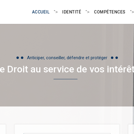
">
">
">
ACCUEIL
IDENTITÉ
COMPÉTENCES
Anticiper, conseiller, défendre et protéger
e Droit au service de vos intérê