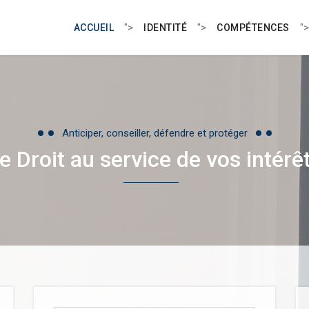
">
">
">
ACCUEIL
IDENTITÉ
COMPÉTENCES
Anticiper, conseiller, défendre et protéger
e Droit au service de vos intérê