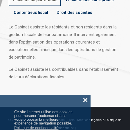
Contentieux fiscal
Droit des sociétés
Le Cabinet assiste les résidents et non résidents dans la
gestion fiscale de leur patrimoine. Il intervient également
dans l’optimisation des opérations courantes et
exceptionnelles ainsi que dans les opérations
de gestion
de patrimoine.
Le Cabinet assiste les contribuables dans l’établissement
de leurs déclarations fiscales.
❌
Ce site Internet utilise des cookies
pour mesurer l'audience et ainsi
vous proposer la meilleure
© 2026 Tous droits réservés AJ Avocats | Paris |
Mentions légales & Politique de
expérience de navigation possible.
Politique de confidentialité
confidentialité |