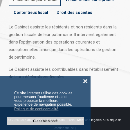
Contentieux fiscal
Droit des sociétés
Le Cabinet assiste les résidents et non résidents dans la
gestion fiscale de leur patrimoine. Il intervient également
dans l’optimisation des opérations courantes et
exceptionnelles ainsi que dans les opérations
de gestion
de patrimoine.
Le Cabinet assiste les contribuables dans l’établissement
de leurs déclarations fiscales.
❌
Ce site Internet utilise des cookies
pour mesurer l'audience et ainsi
vous proposer la meilleure
expérience de navigation possible.
Politique de confidentialité
© 2026 Tous droits réservés AJ Avocats | Paris |
Mentions légales & Politique de
C'est bien noté
confidentialité |