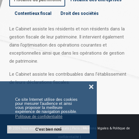
Contentieux fiscal
Droit des sociétés
Le Cabinet assiste les résidents et non résidents dans la
gestion fiscale de leur patrimoine. Il intervient également
dans l’optimisation des opérations courantes et
exceptionnelles ainsi que dans les opérations
de gestion
de patrimoine.
Le Cabinet assiste les contribuables dans l’établissement
de leurs déclarations fiscales.
❌
Ce site Internet utilise des cookies
pour mesurer l'audience et ainsi
vous proposer la meilleure
expérience de navigation possible.
Politique de confidentialité
© 2026 Tous droits réservés AJ Avocats | Paris |
Mentions légales & Politique de
C'est bien noté
confidentialité |