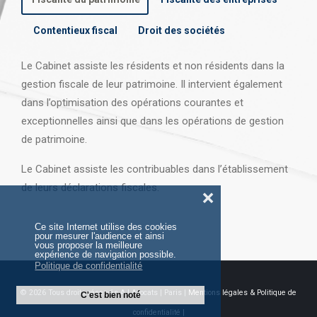
Contentieux fiscal
Droit des sociétés
Le Cabinet assiste les résidents et non résidents dans la
gestion fiscale de leur patrimoine. Il intervient également
dans l’optimisation des opérations courantes et
exceptionnelles ainsi que dans les opérations
de gestion
de patrimoine.
Le Cabinet assiste les contribuables dans l’établissement
de leurs déclarations fiscales.
❌
Ce site Internet utilise des cookies
pour mesurer l'audience et ainsi
vous proposer la meilleure
expérience de navigation possible.
Politique de confidentialité
© 2026 Tous droits réservés AJ Avocats | Paris |
Mentions légales & Politique de
C'est bien noté
confidentialité |