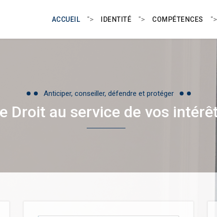
">
">
">
ACCUEIL
IDENTITÉ
COMPÉTENCES
Anticiper, conseiller, défendre et protéger
e Droit au service de vos intérê