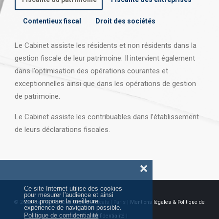
Contentieux fiscal
Droit des sociétés
Le Cabinet assiste les résidents et non résidents dans la
gestion fiscale de leur patrimoine. Il intervient également
dans l’optimisation des opérations courantes et
exceptionnelles ainsi que dans les opérations
de gestion
de patrimoine.
Le Cabinet assiste les contribuables dans l’établissement
de leurs déclarations fiscales.
❌
Ce site Internet utilise des cookies
pour mesurer l'audience et ainsi
vous proposer la meilleure
© 2026 Tous droits réservés AJ Avocats | Paris |
Mentions légales & Politique de
expérience de navigation possible.
Politique de confidentialité
confidentialité |