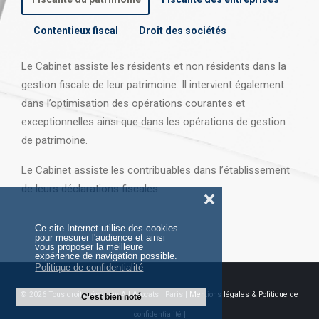
Contentieux fiscal
Droit des sociétés
Le Cabinet assiste les résidents et non résidents dans la
gestion fiscale de leur patrimoine. Il intervient également
dans l’optimisation des opérations courantes et
exceptionnelles ainsi que dans les opérations
de gestion
de patrimoine.
Le Cabinet assiste les contribuables dans l’établissement
de leurs déclarations fiscales.
❌
Ce site Internet utilise des cookies
pour mesurer l'audience et ainsi
vous proposer la meilleure
expérience de navigation possible.
Politique de confidentialité
© 2026 Tous droits réservés AJ Avocats | Paris |
Mentions légales & Politique de
C'est bien noté
confidentialité |