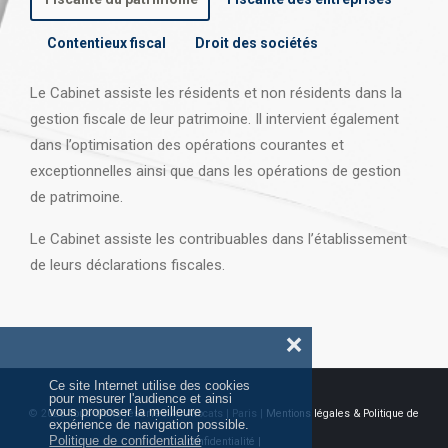
Contentieux fiscal
Droit des sociétés
Le Cabinet assiste les résidents et non résidents dans la
gestion fiscale de leur patrimoine. Il intervient également
dans l’optimisation des opérations courantes et
exceptionnelles ainsi que dans les opérations
de gestion
de patrimoine.
Le Cabinet assiste les contribuables dans l’établissement
de leurs déclarations fiscales.
❌
Ce site Internet utilise des cookies
pour mesurer l'audience et ainsi
vous proposer la meilleure
© 2026 Tous droits réservés AJ Avocats | Paris |
Mentions légales & Politique de
expérience de navigation possible.
Politique de confidentialité
confidentialité |