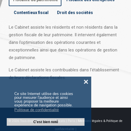
Contentieux fiscal
Droit des sociétés
Le Cabinet assiste les résidents et non résidents dans la
gestion fiscale de leur patrimoine. Il intervient également
dans l’optimisation des opérations courantes et
exceptionnelles ainsi que dans les opérations
de gestion
de patrimoine.
Le Cabinet assiste les contribuables dans l’établissement
de leurs déclarations fiscales.
❌
Ce site Internet utilise des cookies
pour mesurer l'audience et ainsi
vous proposer la meilleure
expérience de navigation possible.
Politique de confidentialité
© 2026 Tous droits réservés AJ Avocats | Paris |
Mentions légales & Politique de
C'est bien noté
confidentialité |