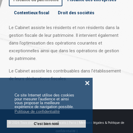
Contentieux fiscal
Droit des sociétés
Le Cabinet assiste les résidents et non résidents dans la
gestion fiscale de leur patrimoine. Il intervient également
dans l’optimisation des opérations courantes et
exceptionnelles ainsi que dans les opérations
de gestion
de patrimoine.
Le Cabinet assiste les contribuables dans l’établissement
de leurs déclarations fiscales.
❌
Ce site Internet utilise des cookies
pour mesurer l'audience et ainsi
vous proposer la meilleure
expérience de navigation possible.
Politique de confidentialité
© 2026 Tous droits réservés AJ Avocats | Paris |
Mentions légales & Politique de
C'est bien noté
confidentialité |