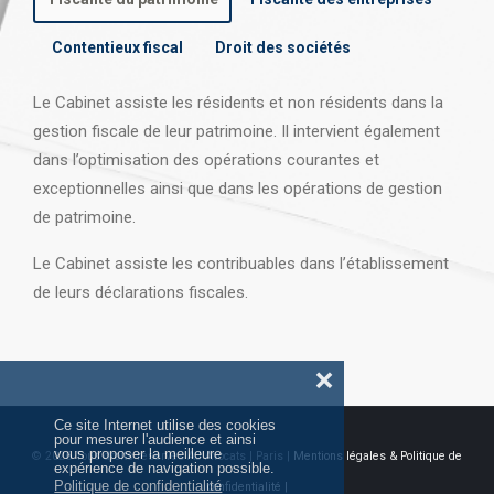
Contentieux fiscal
Droit des sociétés
Le Cabinet assiste les résidents et non résidents dans la
gestion fiscale de leur patrimoine. Il intervient également
dans l’optimisation des opérations courantes et
exceptionnelles ainsi que dans les opérations
de gestion
de patrimoine.
Le Cabinet assiste les contribuables dans l’établissement
de leurs déclarations fiscales.
❌
Ce site Internet utilise des cookies
pour mesurer l'audience et ainsi
vous proposer la meilleure
© 2026 Tous droits réservés AJ Avocats | Paris |
Mentions légales & Politique de
expérience de navigation possible.
Politique de confidentialité
confidentialité |