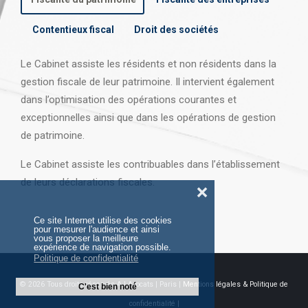
Contentieux fiscal
Droit des sociétés
Le Cabinet assiste les résidents et non résidents dans la
gestion fiscale de leur patrimoine. Il intervient également
dans l’optimisation des opérations courantes et
exceptionnelles ainsi que dans les opérations
de gestion
de patrimoine.
Le Cabinet assiste les contribuables dans l’établissement
de leurs déclarations fiscales.
❌
Ce site Internet utilise des cookies
pour mesurer l'audience et ainsi
vous proposer la meilleure
expérience de navigation possible.
Politique de confidentialité
© 2026 Tous droits réservés AJ Avocats | Paris |
Mentions légales & Politique de
C'est bien noté
confidentialité |