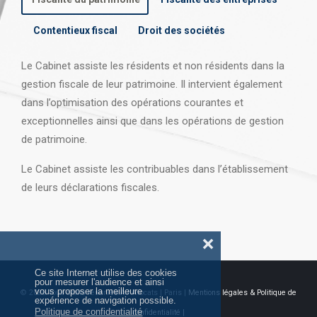
Contentieux fiscal
Droit des sociétés
Le Cabinet assiste les résidents et non résidents dans la
gestion fiscale de leur patrimoine. Il intervient également
dans l’optimisation des opérations courantes et
exceptionnelles ainsi que dans les opérations
de gestion
de patrimoine.
Le Cabinet assiste les contribuables dans l’établissement
de leurs déclarations fiscales.
❌
Ce site Internet utilise des cookies
pour mesurer l'audience et ainsi
vous proposer la meilleure
© 2026 Tous droits réservés AJ Avocats | Paris |
Mentions légales & Politique de
expérience de navigation possible.
Politique de confidentialité
confidentialité |