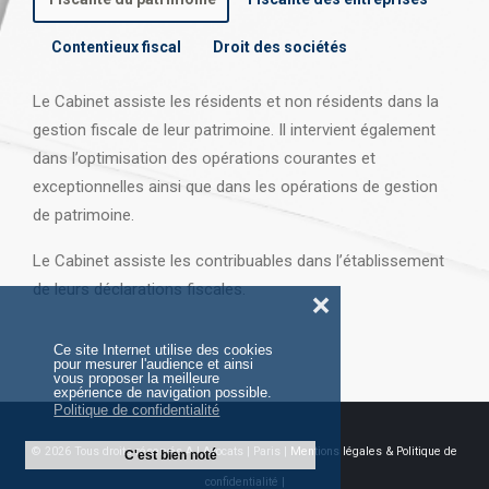
Contentieux fiscal
Droit des sociétés
Le Cabinet assiste les résidents et non résidents dans la
gestion fiscale de leur patrimoine. Il intervient également
dans l’optimisation des opérations courantes et
exceptionnelles ainsi que dans les opérations
de gestion
de patrimoine.
Le Cabinet assiste les contribuables dans l’établissement
de leurs déclarations fiscales.
❌
Ce site Internet utilise des cookies
pour mesurer l'audience et ainsi
vous proposer la meilleure
expérience de navigation possible.
Politique de confidentialité
© 2026 Tous droits réservés AJ Avocats | Paris |
Mentions légales & Politique de
C'est bien noté
confidentialité |