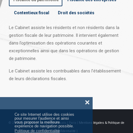
Contentieux fiscal
Droit des sociétés
Le Cabinet assiste les résidents et non résidents dans la
gestion fiscale de leur patrimoine. Il intervient également
dans l’optimisation des opérations courantes et
exceptionnelles ainsi que dans les opérations
de gestion
de patrimoine.
Le Cabinet assiste les contribuables dans l’établissement
de leurs déclarations fiscales.
❌
Ce site Internet utilise des cookies
pour mesurer l'audience et ainsi
vous proposer la meilleure
© 2026 Tous droits réservés AJ Avocats | Paris |
Mentions légales & Politique de
expérience de navigation possible.
Politique de confidentialité
confidentialité |