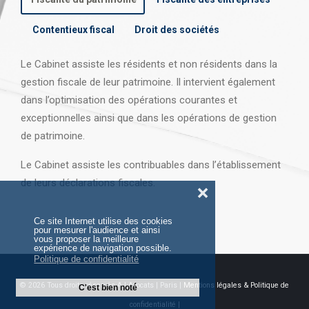
Contentieux fiscal
Droit des sociétés
Le Cabinet assiste les résidents et non résidents dans la
gestion fiscale de leur patrimoine. Il intervient également
dans l’optimisation des opérations courantes et
exceptionnelles ainsi que dans les opérations
de gestion
de patrimoine.
Le Cabinet assiste les contribuables dans l’établissement
de leurs déclarations fiscales.
❌
Ce site Internet utilise des cookies
pour mesurer l'audience et ainsi
vous proposer la meilleure
expérience de navigation possible.
Politique de confidentialité
© 2026 Tous droits réservés AJ Avocats | Paris |
Mentions légales & Politique de
C'est bien noté
confidentialité |