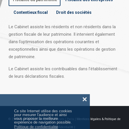
Contentieux fiscal
Droit des sociétés
Le Cabinet assiste les résidents et non résidents dans la
gestion fiscale de leur patrimoine. Il intervient également
dans l’optimisation des opérations courantes et
exceptionnelles ainsi que dans les opérations
de gestion
de patrimoine.
Le Cabinet assiste les contribuables dans l’établissement
de leurs déclarations fiscales.
❌
Ce site Internet utilise des cookies
pour mesurer l'audience et ainsi
vous proposer la meilleure
© 2026 Tous droits réservés AJ Avocats | Paris |
Mentions légales & Politique de
expérience de navigation possible.
Politique de confidentialité
confidentialité |