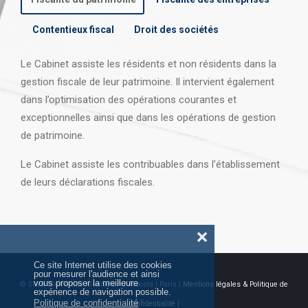
Contentieux fiscal
Droit des sociétés
Le Cabinet assiste les résidents et non résidents dans la
gestion fiscale de leur patrimoine. Il intervient également
dans l’optimisation des opérations courantes et
exceptionnelles ainsi que dans les opérations
de gestion
de patrimoine.
Le Cabinet assiste les contribuables dans l’établissement
de leurs déclarations fiscales.
❌
Ce site Internet utilise des cookies
pour mesurer l'audience et ainsi
vous proposer la meilleure
© 2026 Tous droits réservés AJ Avocats | Paris |
Mentions légales & Politique de
expérience de navigation possible.
Politique de confidentialité
confidentialité |