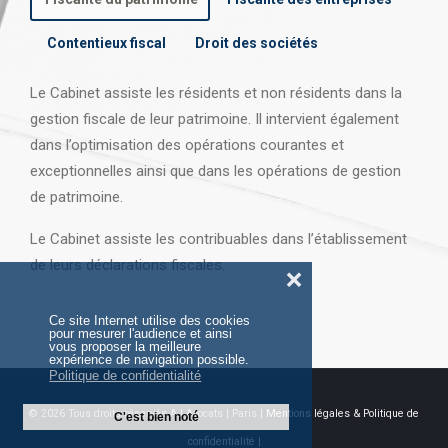
Contentieux fiscal
Droit des sociétés
Le Cabinet assiste les résidents et non résidents dans la
gestion fiscale de leur patrimoine. Il intervient également
dans l’optimisation des opérations courantes et
exceptionnelles ainsi que dans les opérations
de gestion
de patrimoine.
Le Cabinet assiste les contribuables dans l’établissement
de leurs déclarations fiscales.
❌
Ce site Internet utilise des cookies
pour mesurer l'audience et ainsi
vous proposer la meilleure
expérience de navigation possible.
Politique de confidentialité
© 2026 Tous droits réservés AJ Avocats | Paris |
Mentions légales & Politique de
C'est bien noté
confidentialité |