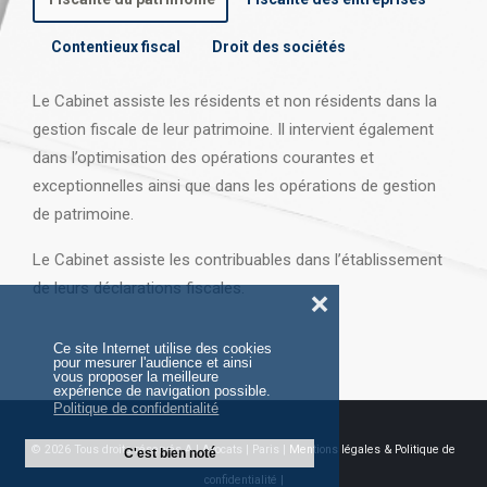
Contentieux fiscal
Droit des sociétés
Le Cabinet assiste les résidents et non résidents dans la
gestion fiscale de leur patrimoine. Il intervient également
dans l’optimisation des opérations courantes et
exceptionnelles ainsi que dans les opérations
de gestion
de patrimoine.
Le Cabinet assiste les contribuables dans l’établissement
de leurs déclarations fiscales.
❌
Ce site Internet utilise des cookies
pour mesurer l'audience et ainsi
vous proposer la meilleure
expérience de navigation possible.
Politique de confidentialité
© 2026 Tous droits réservés AJ Avocats | Paris |
Mentions légales & Politique de
C'est bien noté
confidentialité |