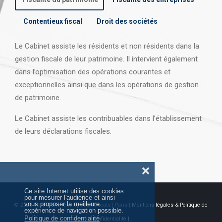
Contentieux fiscal
Droit des sociétés
Le Cabinet assiste les résidents et non résidents dans la
gestion fiscale de leur patrimoine. Il intervient également
dans l’optimisation des opérations courantes et
exceptionnelles ainsi que dans les opérations
de gestion
de patrimoine.
Le Cabinet assiste les contribuables dans l’établissement
de leurs déclarations fiscales.
❌
Ce site Internet utilise des cookies
pour mesurer l'audience et ainsi
vous proposer la meilleure
© 2026 Tous droits réservés AJ Avocats | Paris |
Mentions légales & Politique de
expérience de navigation possible.
Politique de confidentialité
confidentialité |