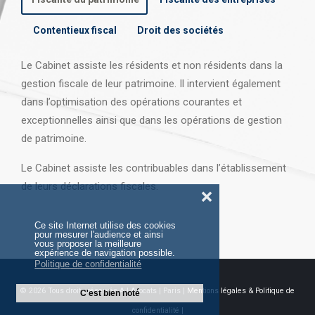
Contentieux fiscal
Droit des sociétés
Le Cabinet assiste les résidents et non résidents dans la
gestion fiscale de leur patrimoine. Il intervient également
dans l’optimisation des opérations courantes et
exceptionnelles ainsi que dans les opérations
de gestion
de patrimoine.
Le Cabinet assiste les contribuables dans l’établissement
de leurs déclarations fiscales.
❌
Ce site Internet utilise des cookies
pour mesurer l'audience et ainsi
vous proposer la meilleure
expérience de navigation possible.
Politique de confidentialité
© 2026 Tous droits réservés AJ Avocats | Paris |
Mentions légales & Politique de
C'est bien noté
confidentialité |