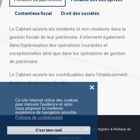
Contentieux fiscal
Droit des sociétés
Le Cabinet assiste les résidents et non résidents dans la
gestion fiscale de leur patrimoine. Il intervient également
dans l’optimisation des opérations courantes et
exceptionnelles ainsi que dans les opérations
de gestion
de patrimoine.
Le Cabinet assiste les contribuables dans l’établissement
de leurs déclarations fiscales.
❌
Ce site Internet utilise des cookies
pour mesurer l'audience et ainsi
vous proposer la meilleure
expérience de navigation possible.
Politique de confidentialité
© 2026 Tous droits réservés AJ Avocats | Paris |
Mentions légales & Politique de
C'est bien noté
confidentialité |