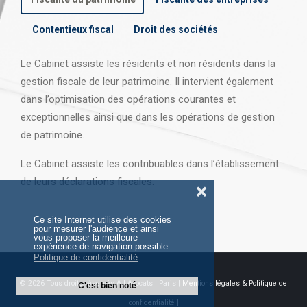
Contentieux fiscal
Droit des sociétés
Le Cabinet assiste les résidents et non résidents dans la
gestion fiscale de leur patrimoine. Il intervient également
dans l’optimisation des opérations courantes et
exceptionnelles ainsi que dans les opérations
de gestion
de patrimoine.
Le Cabinet assiste les contribuables dans l’établissement
de leurs déclarations fiscales.
❌
Ce site Internet utilise des cookies
pour mesurer l'audience et ainsi
vous proposer la meilleure
expérience de navigation possible.
Politique de confidentialité
© 2026 Tous droits réservés AJ Avocats | Paris |
Mentions légales & Politique de
C'est bien noté
confidentialité |