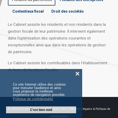
Contentieux fiscal
Droit des sociétés
Le Cabinet assiste les résidents et non résidents dans la
gestion fiscale de leur patrimoine. Il intervient également
dans l’optimisation des opérations courantes et
exceptionnelles ainsi que dans les opérations
de gestion
de patrimoine.
Le Cabinet assiste les contribuables dans l’établissement
de leurs déclarations fiscales.
❌
Ce site Internet utilise des cookies
pour mesurer l'audience et ainsi
vous proposer la meilleure
expérience de navigation possible.
Politique de confidentialité
© 2026 Tous droits réservés AJ Avocats | Paris |
Mentions légales & Politique de
C'est bien noté
confidentialité |