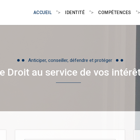
">
">
">
ACCUEIL
IDENTITÉ
COMPÉTENCES
Anticiper, conseiller, défendre et protéger
e Droit au service de vos intérê