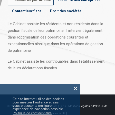
Contentieux fiscal
Droit des sociétés
Le Cabinet assiste les résidents et non résidents dans la
gestion fiscale de leur patrimoine. Il intervient également
dans l’optimisation des opérations courantes et
exceptionnelles ainsi que dans les opérations
de gestion
de patrimoine.
Le Cabinet assiste les contribuables dans l’établissement
de leurs déclarations fiscales.
❌
Ce site Internet utilise des cookies
pour mesurer l'audience et ainsi
vous proposer la meilleure
© 2026 Tous droits réservés AJ Avocats | Paris |
Mentions légales & Politique de
expérience de navigation possible.
Politique de confidentialité
confidentialité |