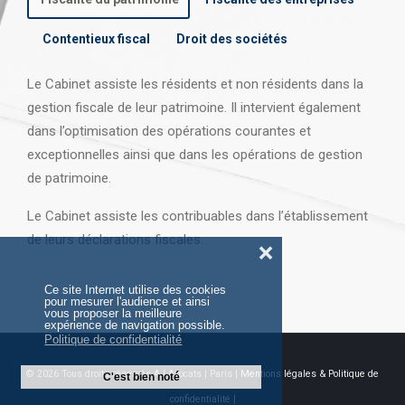
Contentieux fiscal
Droit des sociétés
Le Cabinet assiste les résidents et non résidents dans la
gestion fiscale de leur patrimoine. Il intervient également
dans l’optimisation des opérations courantes et
exceptionnelles ainsi que dans les opérations
de gestion
de patrimoine.
Le Cabinet assiste les contribuables dans l’établissement
de leurs déclarations fiscales.
❌
Ce site Internet utilise des cookies
pour mesurer l'audience et ainsi
vous proposer la meilleure
expérience de navigation possible.
Politique de confidentialité
© 2026 Tous droits réservés AJ Avocats | Paris |
Mentions légales & Politique de
C'est bien noté
confidentialité |