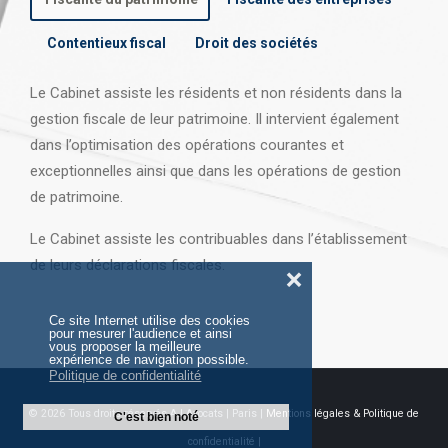
Contentieux fiscal
Droit des sociétés
Le Cabinet assiste les résidents et non résidents dans la
gestion fiscale de leur patrimoine. Il intervient également
dans l’optimisation des opérations courantes et
exceptionnelles ainsi que dans les opérations
de gestion
de patrimoine.
Le Cabinet assiste les contribuables dans l’établissement
de leurs déclarations fiscales.
❌
Ce site Internet utilise des cookies
pour mesurer l'audience et ainsi
vous proposer la meilleure
expérience de navigation possible.
Politique de confidentialité
© 2026 Tous droits réservés AJ Avocats | Paris |
Mentions légales & Politique de
C'est bien noté
confidentialité |