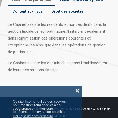
Contentieux fiscal
Droit des sociétés
Le Cabinet assiste les résidents et non résidents dans la
gestion fiscale de leur patrimoine. Il intervient également
dans l’optimisation des opérations courantes et
exceptionnelles ainsi que dans les opérations
de gestion
de patrimoine.
Le Cabinet assiste les contribuables dans l’établissement
de leurs déclarations fiscales.
❌
Ce site Internet utilise des cookies
pour mesurer l'audience et ainsi
vous proposer la meilleure
© 2026 Tous droits réservés AJ Avocats | Paris |
Mentions légales & Politique de
expérience de navigation possible.
Politique de confidentialité
confidentialité |