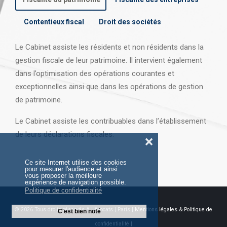
Contentieux fiscal
Droit des sociétés
Le Cabinet assiste les résidents et non résidents dans la
gestion fiscale de leur patrimoine. Il intervient également
dans l’optimisation des opérations courantes et
exceptionnelles ainsi que dans les opérations
de gestion
de patrimoine.
Le Cabinet assiste les contribuables dans l’établissement
de leurs déclarations fiscales.
❌
Ce site Internet utilise des cookies
pour mesurer l'audience et ainsi
vous proposer la meilleure
expérience de navigation possible.
Politique de confidentialité
© 2026 Tous droits réservés AJ Avocats | Paris |
Mentions légales & Politique de
C'est bien noté
confidentialité |