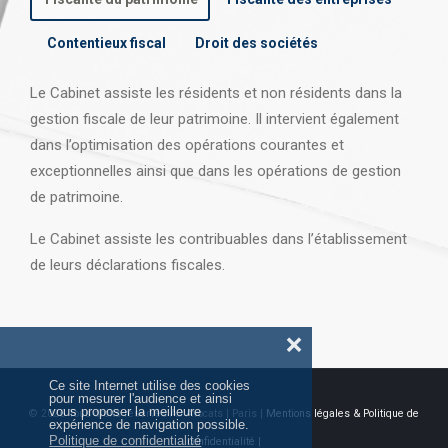
Contentieux fiscal
Droit des sociétés
Le Cabinet assiste les résidents et non résidents dans la
gestion fiscale de leur patrimoine. Il intervient également
dans l’optimisation des opérations courantes et
exceptionnelles ainsi que dans les opérations
de gestion
de patrimoine.
Le Cabinet assiste les contribuables dans l’établissement
de leurs déclarations fiscales.
❌
Ce site Internet utilise des cookies
pour mesurer l'audience et ainsi
vous proposer la meilleure
© 2026 Tous droits réservés AJ Avocats | Paris |
Mentions légales & Politique de
expérience de navigation possible.
Politique de confidentialité
confidentialité |