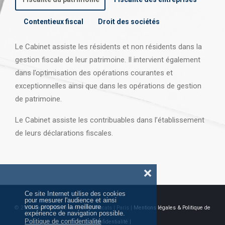
Contentieux fiscal
Droit des sociétés
Le Cabinet assiste les résidents et non résidents dans la
gestion fiscale de leur patrimoine. Il intervient également
dans l’optimisation des opérations courantes et
exceptionnelles ainsi que dans les opérations
de gestion
de patrimoine.
Le Cabinet assiste les contribuables dans l’établissement
de leurs déclarations fiscales.
❌
Ce site Internet utilise des cookies
pour mesurer l'audience et ainsi
vous proposer la meilleure
© 2026 Tous droits réservés AJ Avocats | Paris |
Mentions légales & Politique de
expérience de navigation possible.
Politique de confidentialité
confidentialité |