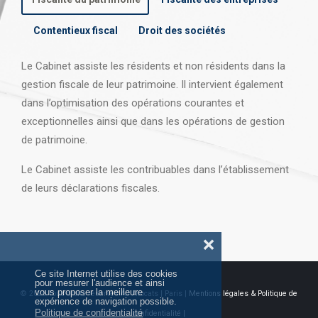
Contentieux fiscal
Droit des sociétés
Le Cabinet assiste les résidents et non résidents dans la
gestion fiscale de leur patrimoine. Il intervient également
dans l’optimisation des opérations courantes et
exceptionnelles ainsi que dans les opérations
de gestion
de patrimoine.
Le Cabinet assiste les contribuables dans l’établissement
de leurs déclarations fiscales.
❌
Ce site Internet utilise des cookies
pour mesurer l'audience et ainsi
vous proposer la meilleure
© 2026 Tous droits réservés AJ Avocats | Paris |
Mentions légales & Politique de
expérience de navigation possible.
Politique de confidentialité
confidentialité |