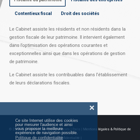
Contentieux fiscal
Droit des sociétés
Le Cabinet assiste les résidents et non résidents dans la
gestion fiscale de leur patrimoine. Il intervient également
dans l’optimisation des opérations courantes et
exceptionnelles ainsi que dans les opérations
de gestion
de patrimoine.
Le Cabinet assiste les contribuables dans l’établissement
de leurs déclarations fiscales.
❌
Ce site Internet utilise des cookies
pour mesurer l'audience et ainsi
vous proposer la meilleure
© 2026 Tous droits réservés AJ Avocats | Paris |
Mentions légales & Politique de
expérience de navigation possible.
Politique de confidentialité
confidentialité |