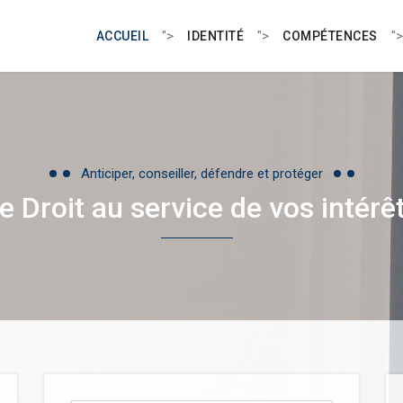
">
">
">
ACCUEIL
IDENTITÉ
COMPÉTENCES
Anticiper, conseiller, défendre et protéger
e Droit au service de vos intérê