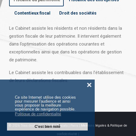
Contentieux fiscal
Droit des sociétés
Le Cabinet assiste les résidents et non résidents dans la
gestion fiscale de leur patrimoine. Il intervient également
dans l’optimisation des opérations courantes et
exceptionnelles ainsi que dans les opérations
de gestion
de patrimoine.
Le Cabinet assiste les contribuables dans l’établissement
de leurs déclarations fiscales.
❌
Ce site Internet utilise des cookies
pour mesurer l'audience et ainsi
vous proposer la meilleure
expérience de navigation possible.
Politique de confidentialité
© 2026 Tous droits réservés AJ Avocats | Paris |
Mentions légales & Politique de
C'est bien noté
confidentialité |