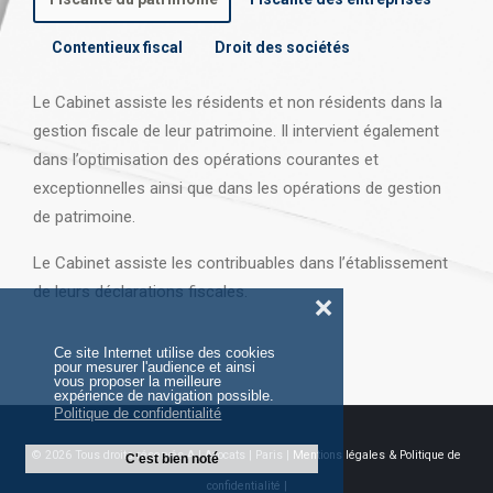
Contentieux fiscal
Droit des sociétés
Le Cabinet assiste les résidents et non résidents dans la
gestion fiscale de leur patrimoine. Il intervient également
dans l’optimisation des opérations courantes et
exceptionnelles ainsi que dans les opérations
de gestion
de patrimoine.
Le Cabinet assiste les contribuables dans l’établissement
de leurs déclarations fiscales.
❌
Ce site Internet utilise des cookies
pour mesurer l'audience et ainsi
vous proposer la meilleure
expérience de navigation possible.
Politique de confidentialité
© 2026 Tous droits réservés AJ Avocats | Paris |
Mentions légales & Politique de
C'est bien noté
confidentialité |