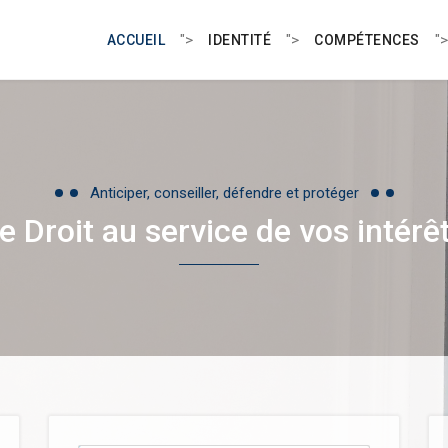
">
">
">
ACCUEIL
IDENTITÉ
COMPÉTENCES
Anticiper, conseiller, défendre et protéger
e Droit au service de vos intérê