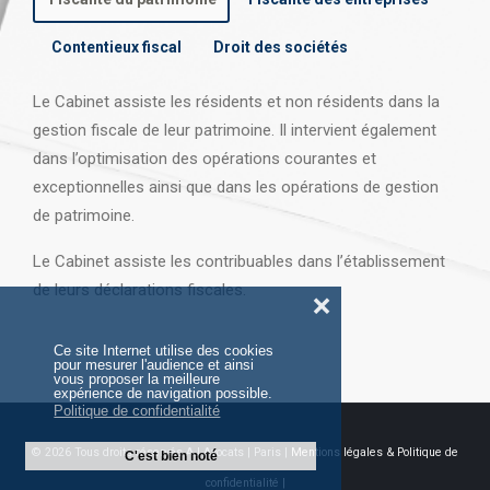
Contentieux fiscal
Droit des sociétés
Le Cabinet assiste les résidents et non résidents dans la
gestion fiscale de leur patrimoine. Il intervient également
dans l’optimisation des opérations courantes et
exceptionnelles ainsi que dans les opérations
de gestion
de patrimoine.
Le Cabinet assiste les contribuables dans l’établissement
de leurs déclarations fiscales.
❌
Ce site Internet utilise des cookies
pour mesurer l'audience et ainsi
vous proposer la meilleure
expérience de navigation possible.
Politique de confidentialité
© 2026 Tous droits réservés AJ Avocats | Paris |
Mentions légales & Politique de
C'est bien noté
confidentialité |