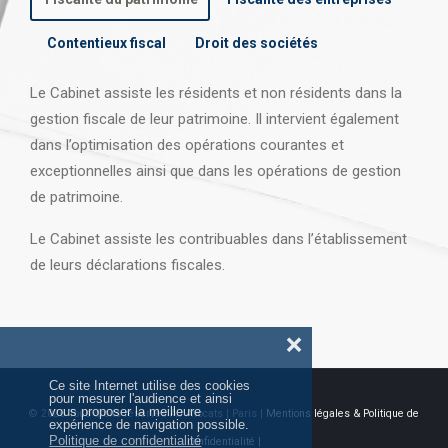
Contentieux fiscal
Droit des sociétés
Le Cabinet assiste les résidents et non résidents dans la
gestion fiscale de leur patrimoine. Il intervient également
dans l’optimisation des opérations courantes et
exceptionnelles ainsi que dans les opérations
de gestion
de patrimoine.
Le Cabinet assiste les contribuables dans l’établissement
de leurs déclarations fiscales.
❌
Ce site Internet utilise des cookies
pour mesurer l'audience et ainsi
vous proposer la meilleure
© 2026 Tous droits réservés AJ Avocats | Paris |
Mentions légales & Politique de
expérience de navigation possible.
Politique de confidentialité
confidentialité |