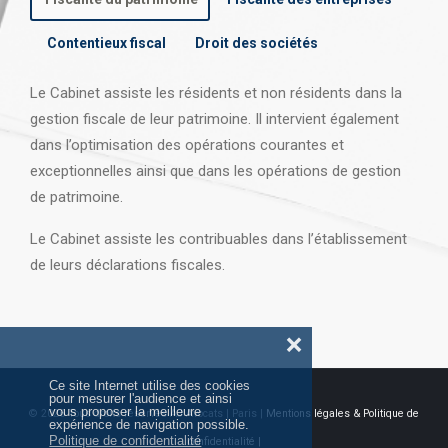
Contentieux fiscal
Droit des sociétés
Le Cabinet assiste les résidents et non résidents dans la
gestion fiscale de leur patrimoine. Il intervient également
dans l’optimisation des opérations courantes et
exceptionnelles ainsi que dans les opérations
de gestion
de patrimoine.
Le Cabinet assiste les contribuables dans l’établissement
de leurs déclarations fiscales.
❌
Ce site Internet utilise des cookies
pour mesurer l'audience et ainsi
vous proposer la meilleure
© 2026 Tous droits réservés AJ Avocats | Paris |
Mentions légales & Politique de
expérience de navigation possible.
Politique de confidentialité
confidentialité |